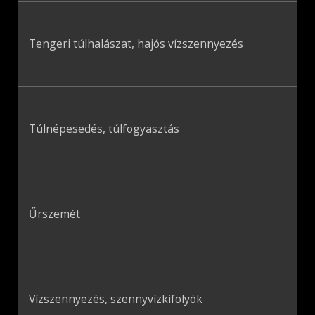
Tengeri túlhalászat, hajós vízszennyezés
Túlnépesedés, túlfogyasztás
Űrszemét
Vízszennyezés, szennyvízkifolyók