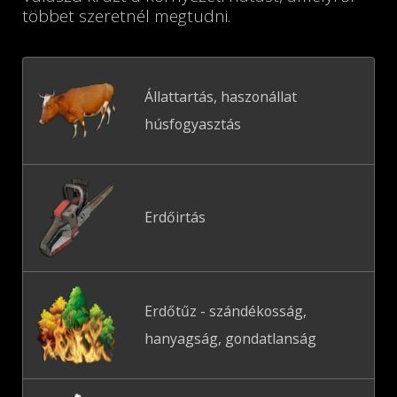
többet szeretnél megtudni.
Állattartás, haszonállat
húsfogyasztás
Erdőirtás
Erdőtűz - szándékosság,
hanyagság, gondatlanság