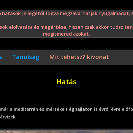
 a hatások jellegétől fogva megzavarhatják nyugalmadat, e
rások elolvasása és megértése, hiszen csak akkor tudsz t
megismered azokat.
s
Tanulság
Mit tehetsz? kivonat
Hatás
t már a mediterrán és mérsékelt éghajlaton is évről évre el
árvizek.