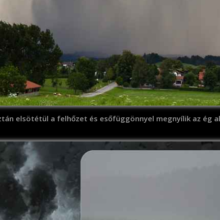
ztán elsötétül a felhőzet és esőfüggönnyel megnyílik az ég al