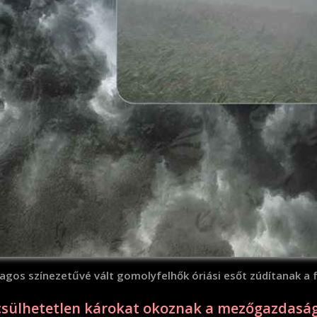
agos színezetűvé vált gomolyfelhők óriási esőt zúdítanak a 
ecsülhetetlen károkat okoznak a mezőgazdaság