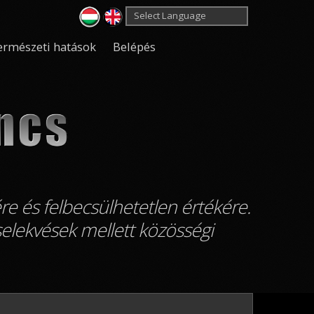
Powered by
Translate
ermészeti hatások
Belépés
re és felbecsülhetetlen értékére.
selekvések mellett közösségi