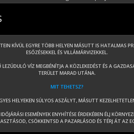
s
ETEIN KÍVÜL EGYRE TÖBB HELYEN MÁSUTT IS HATALMAS 
ESŐZÉSEKKEL ÉS VILLÁMÁRVIZEKKEL.
Ű LEZÚDULÓ VÍZ MEGBÉNÍTJA A KÖZLEKEDÉST ÉS A GAZDA
TERÜLET MARAD UTÁNA.
MIT TEHETSZ?
GYES HELYEKEN SÚLYOS ASZÁLYT, MÁSUTT KEZELHETETLE
 IDŐJÁRÁSI ESEMÉNYEK ENYHÍTÉSE ÉRDEKÉBEN ÉLJ KÖRNY
ASZTÁSOD, CSÖKKENTSD A PAZARLÁSOD ÉS TÉRJ ÁT AZ E