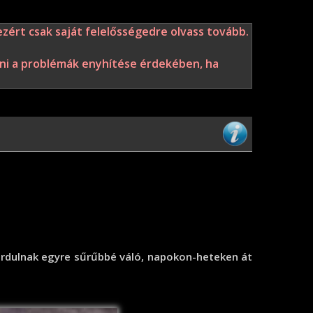
zért csak saját felelősségedre olvass tovább.
enni a problémák enyhítése érdekében, ha
őfordulnak egyre sűrűbbé váló, napokon-heteken át