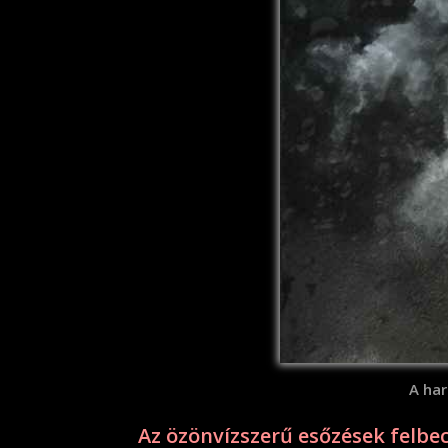
A har
Az özönvízszerű esőzések felb