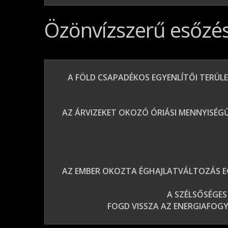
Özönvízszerű esőzé
A FÖLD CSAPADÉKOS EGYENLÍTŐI TERÜL
AZ ÁRVIZEKET OKOZÓ ÓRIÁSI MENNYISÉG
AZ EMBER OKOZTA ÉGHAJLATVÁLTOZÁS E
A SZÉLSŐSÉGES
FOGD VISSZA AZ ENERGIAFOGY