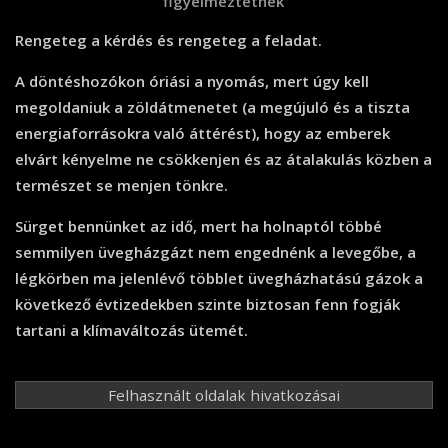
figyelmeztetnek
Rengeteg a kérdés és rengeteg a feladat.
A döntéshozókon óriási a nyomás, mert úgy kell
megoldaniuk a zöldátmenetet (a megújuló és a tiszta
energiaforrásokra való áttérést), hogy az emberek
elvárt kényelme ne csökkenjen és az átalakulás közben a
természet se menjen tönkre.
Sürget bennünket az idő, mert ha holnaptól többé
semmilyen üvegházgázt nem engednénk a levegőbe, a
légkörben ma jelenlévő többlet üvegházhatású gázok a
következő évtizedekben szinte biztosan fenn fogják
tartani a klímaváltozás ütemét.
Felhasznált oldalak hivatkozásai