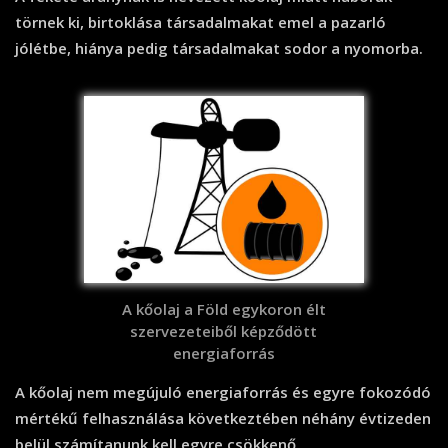
törnek ki, birtoklása társadalmakat emel a pazarló
jólétbe, hiánya pedig társadalmakat sodor a nyomorba.
A kőolaj a Föld egykoron élt
szervezeteiből képződött
energiaforrás
A kőolaj nem megújuló energiaforrás és egyre fokozódó
mértékű felhasználása következtében néhány évtizeden
belül számítanunk kell egyre csökkenő