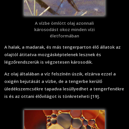
A vízbe ömlött olaj azonnali
károsodást okoz minden vízi
életformában
A halak, a madarak, és más tengerparton élő állatok az
olajtól átitatva mozgásképtelenek lesznek és
légzőrendszerük is végzetesen károsodik.
Az olaj általában a víz felszínén úszik, elzárva ezzel a
oxigén bejutását a vízbe, de a tengerbe kerülő
üledékszemcsékre tapadva lesüllyedhet a tengerfenékre
is és az ottani élővilágot is tönkreteheti [19].