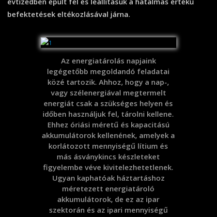
évtizedben épült fel és leállításuk a hatalmas értékű
befektetések eltékozlásával járna.
Az energiatárolás napjaink
legégetőbb megoldandó feladatai
közé tartozik. Ahhoz, hogy a nap-,
vagy szélenergiával megtermelt
energiát csak a szükséges helyen és
időben használjuk fel, tárolni kellene.
Ehhez óriási méretű és kapacitású
akkumulátorok kellenének, amelyek a
korlátozott mennyiségű lítium és
más ásványkincs készleteket
figyelembe véve kivitelezhetetlenek.
Ugyan kaphatóak háztartáshoz
méretezett energiatároló
akkumulátorok, de ez az ipar
szektorán és az ipari mennyiségű