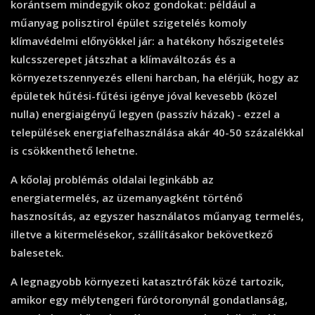
korántsem mindegyik okoz gondokat: például a
műanyag polisztirol épület szigetelés komoly
klímavédelmi előnyökkel jár: a hatékony hőszigetelés
kulcsszerepet játszhat a klímaváltozás és a
környezetszennyezés elleni harcban, ha elérjük, hogy az
épületek hűtési-fűtési igénye jóval kevesebb (közel
nulla) energiaigényű legyen (passzív házak) - ezzel a
települések energiafelhasználása akár 40-50 százalékkal
is csökkenthető lehetne.
A kőolaj problémás oldalai leginkább az
energiatermelés, az üzemanyagként történő
hasznosítás, az egyszer használatos műanyag termelés,
illetve a kitermelésekor, szállításakor bekövetkező
balesetek.
A legnagyobb környezeti katasztrófák közé tartozik,
amikor egy mélytengeri fúrótoronynál gondatlanság,