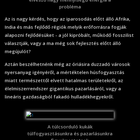
probléma
Az is nagy kérdés, hogy az iparosodás előtt álló Afrika,
India és más fejlődő régiók melyik erőforrásra fogják
alapozni fejlődésüket - a jól kipróbált, működő fosszilist
választják, vagy a ma még sok fejlesztés előtt álló
megújulót?
Aztán beszélhetnénk még az óriásira duzzadó városok
nyersanyag igényéről, a mértéktelen húsfogyasztás
miatt természettől elvett hatalmas területekről, az
élelmiszerrendszer gigantikus pazarlásáról, vagy a
lineáris gazdaságból fakadó hulladékhegyekről.
A túlcsorduló kukák
túlfogyasztásunkra és pazarlásunkra