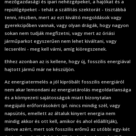
mezőgazdasági és ipari nehézgépeket, a hajókat és a
repülőgépeket - tehát a szállítás szektorát - tisztábbá
tenni, részben, mert az ezt kiváltó megoldások vagy
gyerekcipőben vannak, vagy olyan drágák, hogy nagyon
sokan nem tudják megfizetni, vagy mert az óriási
járműparkot egyszerűen nem lehet kiváltani, vagy
lecserélni - meg kell várni, amíg kiöregszenek.
Ehhez azonban az is kellene, hogy új, fosszilis energiával
hajtott jármű már ne készüljön.
Az energiatermelés a jól kipróbált fosszilis energiáról
nem akar lemondani az energiatárolás megoldatlansága
és a környezeti sajátosságok miatt bizonytalan
megújuló erőforrásokért (pl. nincs mindig szél, vagy
napsütés, emellett az általuk kinyert energia nem
mindig akkor és ott kell, amikor és ahol előállítják),
illetve azért, mert sok fosszilis erőmű az utóbbi egy-két