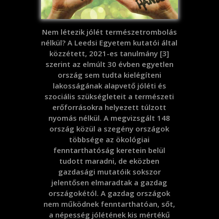
Nem létezik jólét természetrombolás
nélkül? A Leedsi Egyetem kutatói által
közzétett, 2021-es tanulmány [3]
szerint az elmúlt 30 évben egyetlen
ország sem tudta kielégíteni
lakosságának alapvető jóléti és
szociális szükségleteit a természeti
erőforrásokra helyezett túlzott
nyomás nélkül. A megvizsgált 148
ország közül a szegény országok
többsége az ökológiai
fenntarthatóság keretein belül
tudott maradni, de eközben
gazdasági mutatóik sokszor
jelentősen elmaradtak a gazdag
országokétól. A gazdag országok
nem működnek fenntarthatóan, sőt,
a népesség jólétének kis mértékű