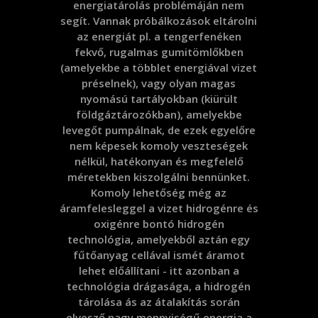
energiatárolás problémáján nem
segít. Vannak próbálkozások eltárolni
az energiát pl. a tengerfenéken
fekvő, rugalmas gumitömlőkben
(amelyekbe a többlet energiával vizet
préselnek), vagy olyan magas
nyomású tartályokban (kiürült
földgáztározókban), amelyekbe
levegőt pumpálnak, de ezek egyelőre
nem képesek komoly veszteségek
nélkül, hatékonyan és megfelelő
méretekben kiszolgálni bennünket.
Komoly lehetőség még az
áramfelesleggel a vizet hidrogénre és
oxigénre bontó hidrogén
technológia, amelyekből aztán egy
fűtőanyag cellával ismét áramot
lehet előállítani - itt azonban a
technológia drágasága, a hidrogén
tárolása ás az átalakítás során
elvesző nagy mennyiségű energia a