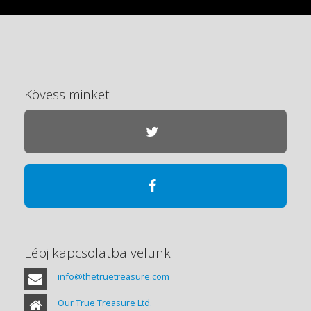
Kövess minket
Lépj kapcsolatba velünk
info@thetruetreasure.com
Our True Treasure Ltd.