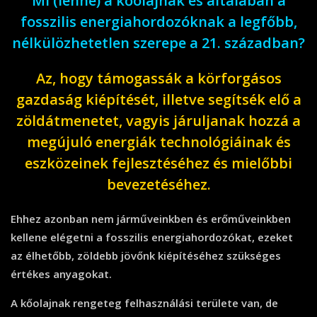
Mi (lenne) a kőolajnak és általában a
fosszilis energiahordozóknak a legfőbb,
nélkülözhetetlen szerepe a 21. században?
Az, hogy támogassák a körforgásos
gazdaság kiépítését, illetve segítsék elő a
zöldátmenetet, vagyis járuljanak hozzá a
megújuló energiák technológiáinak és
eszközeinek fejlesztéséhez és mielőbbi
bevezetéséhez.
Ehhez azonban nem járműveinkben és erőműveinkben
kellene elégetni a fosszilis energiahordozókat, ezeket
az élhetőbb, zöldebb jövőnk kiépítéséhez szükséges
értékes anyagokat.
A kőolajnak rengeteg felhasználási területe van, de