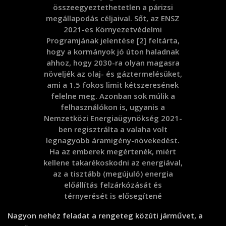
összeegyeztethetetlen a párizsi
megállapodás céljaival. Sőt, az ENSZ
2021-es Környezetvédelmi
Programjának jelentése [2] feltárta,
hogy a kormányok jó úton haladnak
ahhoz, hogy 2030-ra olyan magasra
növeljék az olaj- és gáztermelésüket,
ami a 1.5 fokos limit kétszeresének
felelne meg. Azonban sok múlik a
felhasználókon is, ugyanis a
Nemzetközi Energiaügynökség 2021-
ben regisztrálta a valaha volt
legnagyobb áramigény-növekedést.
Ha az emberek megértenék, miért
kellene takarékoskodni az energiával,
az a tisztább (megújuló) energia
előállítás felzárkózását és
térnyerését is elősegítené
Nagyon nehéz feladat a rengeteg közúti járművet, a