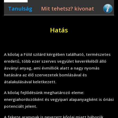
Tanulság
Mit tehetsz? kivonat
Hatás
A kőolaj a Föld szilárd kérgében található, természetes
eredetű, több ezer szerves vegyület keverékéből álló
ásványi anyag, ami évmilliók alatt a nagy nyomás
hatására az élő szervezetek bomlásával és
átalakulásával keletkezett.
A kőolaj fejlődésünk meghatározó eleme:
energiahordozóként és vegyipari alapanyagként is óriási
potenciált jelent.
A fekete aranynak is nevezett kőolaj miatt háborúk