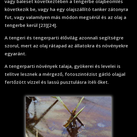
vagy baleset következtében a tengerbe olajbeömlés
következik be, vagy ha egy olajszállító tanker zátonyra
fut, vagy valamilyen más módon megsérül és az olaj a
tengerbe kerül [23][24].
A tengeri és tengerparti élővilág azonnali segítségre
szorul, mert az olaj rátapad az állatokra és növényekre
egyaránt.
A tengerparti növények talaja, gyökerei és levelei is
telítve lesznek a mérgező, fotoszintézist gátló olajjal
fertőzött vízzel és lassú pusztulásra ítéli őket.