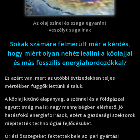
Az olaj színei és szaga egyaránt
veszélyt sugallnak
Sokak számára felmerült már a kérdés,
hogy miért olyan nehéz leállni a kőolajjal
és más fosszilis energiahordozókkal?
Ez azért van, mert az utóbbi évtizedekben teljes
mértékben függők lettünk általuk.
A kőolaj kitűnő alapanyag, a szénnel és a földgázzal
együtt (még ma is) nagy mennyiségben elérhető, jó
hatásfokú energiaforrások, ezért a gazdasági szektorok
ráépítették technológiai fejlődésüket.
Óriási összegeket fektettek bele az ipari gyártási