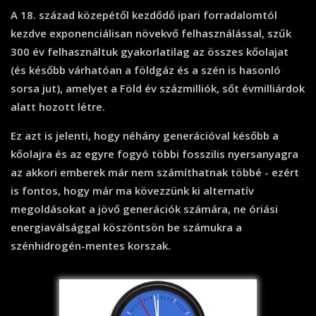
A 18. század közepétől kezdődő ipari forradalomtól
kezdve exponenciálisan növekvő felhasználással, szűk
300 év felhasználtuk gyakorlatilag az összes kőolajat
(és később várhatóan a földgáz és a szén is hasonló
sorsa jut), amelyet a Föld év százmilliók, sőt évmilliárdok
alatt hozott létre.
Ez azt is jelenti, hogy néhány generációval később a
kőolajra és az egyre fogyó többi fosszilis nyersanyagra
az akkori emberek már nem számíthatnak többé - ezért
is fontos, hogy már ma kövezzünk ki alternatív
megoldásokat a jövő generációk számára, ne óriási
energiaválsággal köszöntsön be számukra a
szénhidrogén-mentes korszak.