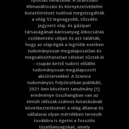
nyomás nehezedik. A Grantham
Klímaváltozási és Környezetvédelmi
Kutatóintézet tudósai megvizsgálták
a világ 52 legnagyobb, tőzsdén
jegyzett olaj- és gázipari
társaságának károsanyag-kibocsátás
csökkentési céljait és azt találták,
hogy az olajcégek a legtöbb esetben
tudományosan megalapozatlan és
megvalósíthatatlan célokat tűztek ki
- csupán kettő tudott előállni
tudományosan megalapozott
akciótervekkel. A Science
tudományos folyóiratban publikált,
2021-ben készített tanulmány [1]
eredménye összhangban van az
elmúlt időszak számos kutatásának
következtetésével: a világ államai és
vállalatai olyan mértékben tervezik
továbbra is égetni a fosszilis
tüzelőanyagokat, amely