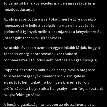
folyamatokba, a közlekedés minden ágazatába és a
mezőgazdaságba.
Az idő is szorította a gyártókat, mert egyre növekvő
népességet ki kellett szolgálni, aki az elhelyezési és
élelmezési igények mellett szomjazott a kényelemre és
jól reagált technikai újításokra is.
Az utóbbi években azonban egyre inkább látjuk, hogy a
fosszilis energiahordozóknak köszönhető
robbanásszerű fejlődés nem tarthat a végtelenségig.
Roppant pazarlóan bánunk az energiával, a magasra
törő vásárlói igények mindenáron kiszolgálása
elvakított bennünket - a könnyen kinyerhető földi
erőforrásokra helyeztük a hangsúlyt, nem foglalkoztunk
az újrafeldolgozással.
A lineáris gazdaság - amelyben az életszínvonalat a